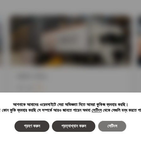
পরিচালিত পরিবহন
আরও পড়ুন
আপনাকে আমাদের ওয়েবসাইটে সেরা অভিজ্ঞতা দিতে আমরা কুকিজ ব্যবহার করছি।
 কোন কুকি ব্যবহার করছি সে সম্পর্কে আরও জানতে পারেন অথবা
সেটিংস
থেকে সেগুলি বন্ধ করতে প
গ্রহণ করুন
প্রত্যাখ্যান করুন
সেটিংস