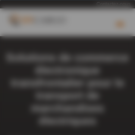
Contactez-nous
Solutions de commerce
électronique
transfrontalier pour le
transport de
marchandises
électriques