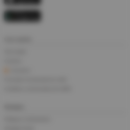
Liens rapides
Suivi rapide
Carrières
Connexion
Formulaire de demande de crédit
Conditions commerciales de la BIFA
Stratégies
Politiques et déclarations
Stratégie fiscale