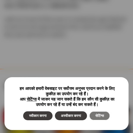
करना
,
निगरानी करना
तथा
भविष्यवाणी करना
.
उन्होंने यह भी बताया कि किस प्रकार ये 5 महत्वपूर्ण क्षेत्र खुदरा विक्रेताओं
के सामने आने वाली प्रमुख समस्याओं से निपट सकते हैं तथा प्रौद्योगिकी
किस प्रकार इसमें मदद कर सकती है।
संबंधित पोस्ट
हम आपको हमारी वेबसाइट पर सर्वोत्तम अनुभव प्रदान करने के लिए
कुकीज़ का उपयोग कर रहे हैं।
आप
सेटिंग्स
में जाकर यह जान सकते हैं कि हम कौन सी कुकीज़ का
उपयोग कर रहे हैं या उन्हें बंद कर सकते हैं।
स्वीकार करना
अस्वीकार करना
सेटिंग्स