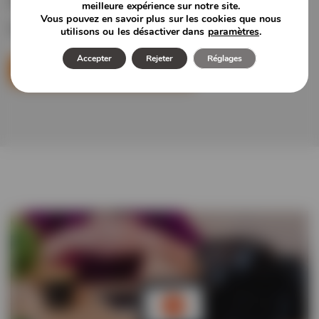
Actualités et informations en
meilleure expérience sur notre site.
Vous pouvez en savoir plus sur les cookies que nous
vedette
utilisons ou les désactiver dans
paramètres
.
Accepter
Rejeter
Réglages
Découvrir La Salle De Presse