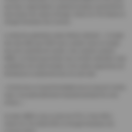
que deux organisations caritatives basées à proximité de
leurs bases de Leeds et Slough, Simon On The Streets et
Slough Homeless Our Concern.
La directrice générale Lesley Wood a déclaré : « Compte
tenu des défis que 2020 nous a posés à tous et compte
tenu de la période de l'année, nous voulions soutenir
MIND, car beaucoup d'entre nous ont été confrontés à des
problèmes de santé mentale, et les autres organismes de
bienfaisance soutiennent tous les sans-abri.
« Ils font tous un travail formidable tout au long de l’année,
mais c’est particulièrement important pendant les mois
d’hiver. »
Au total, MIND a reçu un don de 475 £, Crisis 400 £,
Simon On The Street 250 £ et Slough Homeless Our
Concern 250 £.