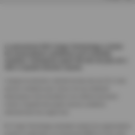
Le personnel d'EV Cargo Technology a choisi
les associations caritatives qu'il souhaite
soutenir, l'entreprise ayant fait don de plus de 1
300 £ à quatre bonnes causes.
L'équipe de direction a décidé de faire don de 25 £ à des
œuvres caritatives pour chacun de ses employés
britanniques et les travailleurs eux-mêmes pouvaient
choisir à laquelle des quatre œuvres caritatives
sélectionnées leur argent irait.
EV Cargo Technology souhaitait soutenir les organisations
locales et nationales, en choisissant MIND et Crisis ainsi