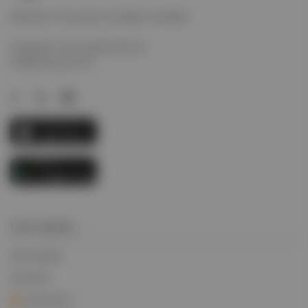
Alimenter l'économie mondiale mondiale.
Contactez-nous aujourd'hui via
info@evcargo.com
Liens rapides
Suivi rapide
Carrières
Connexion