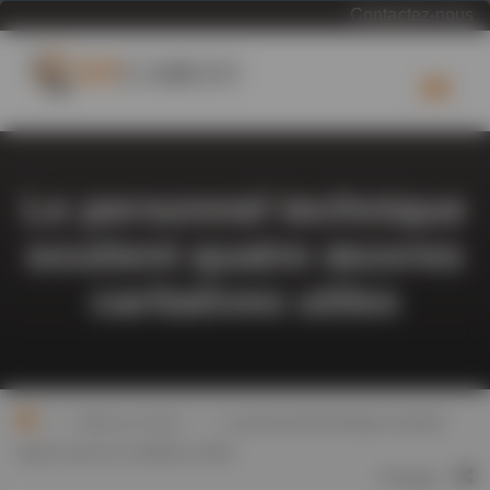
Contactez-nous
Le personnel technique
soutient quatre œuvres
caritatives utiles
>
>
Chat sur le fret
Le personnel technique soutient
quatre œuvres caritatives utiles
Partager