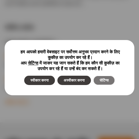
अपने नियमित कंपनी प्रतिनिधि से संपर्क करें।.
संबंधित आलेख
<trp-post-containe...
हम आपको हमारी वेबसाइट पर सर्वोत्तम अनुभव प्रदान करने के लिए
अधिक पढ़ें
कुकीज़ का उपयोग कर रहे हैं।
आप
सेटिंग्स
में जाकर यह जान सकते हैं कि हम कौन सी कुकीज़ का
<trp-post-containe...
उपयोग कर रहे हैं या उन्हें बंद कर सकते हैं।
अधिक पढ़ें
स्वीकार करना
अस्वीकार करना
सेटिंग्स
<trp-post-containe...
अधिक पढ़ें