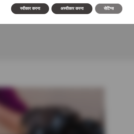
स्वीकार करना
अस्वीकार करना
सेटिंग्स