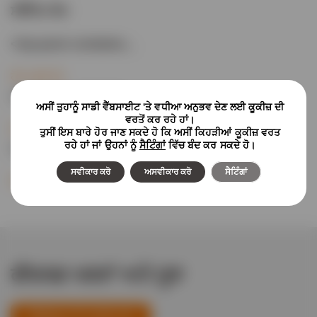
ਸੰਬੰਧਿਤ ਲੇਖ
<trp-post-containe...
ਹੋਰ ਪੜ੍ਹੋ
<trp-post-containe...
ਅਸੀਂ ਤੁਹਾਨੂੰ ਸਾਡੀ ਵੈੱਬਸਾਈਟ 'ਤੇ ਵਧੀਆ ਅਨੁਭਵ ਦੇਣ ਲਈ ਕੂਕੀਜ਼ ਦੀ
ਵਰਤੋਂ ਕਰ ਰਹੇ ਹਾਂ।
ਹੋਰ ਪੜ੍ਹੋ
ਤੁਸੀਂ ਇਸ ਬਾਰੇ ਹੋਰ ਜਾਣ ਸਕਦੇ ਹੋ ਕਿ ਅਸੀਂ ਕਿਹੜੀਆਂ ਕੂਕੀਜ਼ ਵਰਤ
ਰਹੇ ਹਾਂ ਜਾਂ ਉਹਨਾਂ ਨੂੰ
ਸੈਟਿੰਗਾਂ
ਵਿੱਚ ਬੰਦ ਕਰ ਸਕਦੇ ਹੋ।
<trp-post-containe...
ਸਵੀਕਾਰ ਕਰੋ
ਅਸਵੀਕਾਰ ਕਰੋ
ਸੈਟਿੰਗਾਂ
ਹੋਰ ਪੜ੍ਹੋ
ਫੀਚਰਡ ਖਬਰਾਂ ਅਤੇ ਸੂਝ