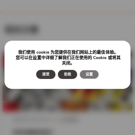
相关文章
我们使用 cookie 为您提供在我们网站上的最佳体验。
您可以在
设置
中详细了解我们正在使用的 Cookie 或将其
关闭。
接受
拒绝
设置
2026 年 5 月 11 日
6 分钟阅读
如何运输危险品？