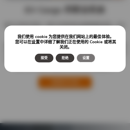
EV Cargo 的职业机会
我们以目标为导向：我们为世界领先品牌管理供应链，并以
增长、创新和可持续发展的价值观为基础进行运营。
我们使用 cookie 为您提供在我们网站上的最佳体验。
您可以在
设置
中详细了解我们正在使用的 Cookie 或将其
我们聘请业内最优秀的人才来利用深厚的知识库，并捍卫我
关闭。
们强大的品牌认知度和市场商誉。凭借我们行业领先的培训
接受
拒绝
设置
计划和成为平等机会雇主的承诺，随着我们的成长和繁荣，
加入 EV Cargo 可能是您职业生涯的完美选择。
查看职位空缺