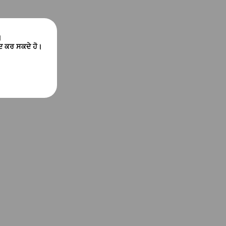
।
ੰਦ ਕਰ ਸਕਦੇ ਹੋ।