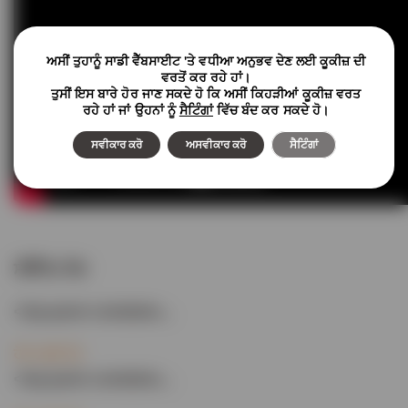
ਅਸੀਂ ਤੁਹਾਨੂੰ ਸਾਡੀ ਵੈੱਬਸਾਈਟ 'ਤੇ ਵਧੀਆ ਅਨੁਭਵ ਦੇਣ ਲਈ ਕੂਕੀਜ਼ ਦੀ
ਵਰਤੋਂ ਕਰ ਰਹੇ ਹਾਂ।
ਤੁਸੀਂ ਇਸ ਬਾਰੇ ਹੋਰ ਜਾਣ ਸਕਦੇ ਹੋ ਕਿ ਅਸੀਂ ਕਿਹੜੀਆਂ ਕੂਕੀਜ਼ ਵਰਤ
ਰਹੇ ਹਾਂ ਜਾਂ ਉਹਨਾਂ ਨੂੰ
ਸੈਟਿੰਗਾਂ
ਵਿੱਚ ਬੰਦ ਕਰ ਸਕਦੇ ਹੋ।
ਸਵੀਕਾਰ ਕਰੋ
ਅਸਵੀਕਾਰ ਕਰੋ
ਸੈਟਿੰਗਾਂ
ਸੰਬੰਧਿਤ ਲੇਖ
<trp-post-containe...
ਹੋਰ ਪੜ੍ਹੋ
<trp-post-containe...