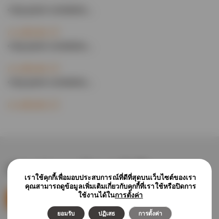
<trp-post-containe...
อ่านเพิ่มเติม
<trp-post-containe...
อ่านเพิ่มเติม
<trp-post-containe...
อ่านเพิ่มเติม
ข่าวเด่นและข้อมูลเชิงลึก
เราใช้คุกกี้เพื่อมอบประสบการณ์ที่ดีที่สุดบนเว็บไซต์ของเรา
คุณสามารถดูข้อมูลเพิ่มเติมเกี่ยวกับคุกกี้ที่เราใช้หรือปิดการ
ใช้งานได้ใน
การตั้งค่า
สำรวจห้องข่าว
ยอมรับ
ปฏิเสธ
การตั้งค่า