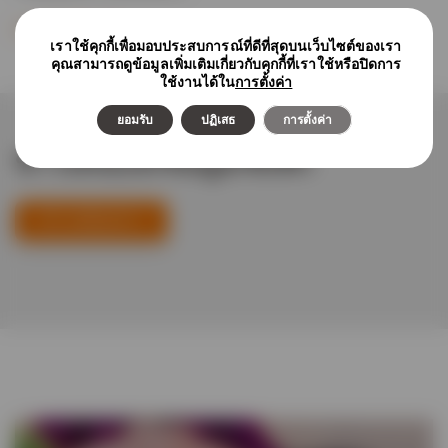
อ่านเพิ่มเติม
เราใช้คุกกี้เพื่อมอบประสบการณ์ที่ดีที่สุดบนเว็บไซต์ของเรา
คุณสามารถดูข้อมูลเพิ่มเติมเกี่ยวกับคุกกี้ที่เราใช้หรือปิดการ
ใช้งานได้ใน
การตั้งค่า
ยอมรับ
ปฏิเสธ
การตั้งค่า
ข่าวเด่นและข้อมูลเชิงลึก
สำรวจห้องข่าว