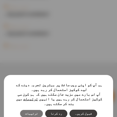
مزید پڑھ
<trp-post-containe...
مزید پڑھ
<trp-post-containe...
مزید پڑھ
نمایاں خبریں اور بصیرتیں۔
ہم آپ کو اپنی ویب سائٹ پر بہترین تجربہ دینے کے
لیے کوکیز استعمال کر رہے ہیں۔
آپ اس بارے میں مزید جان سکتے ہیں کہ ہم کون سی
نیوز روم دریافت کریں۔
کوکیز استعمال کر رہے ہیں یا انہیں
ترتیبات
میں
بند کر سکتے ہیں۔
قبول کریں۔
رد کرنا
ترتیبات