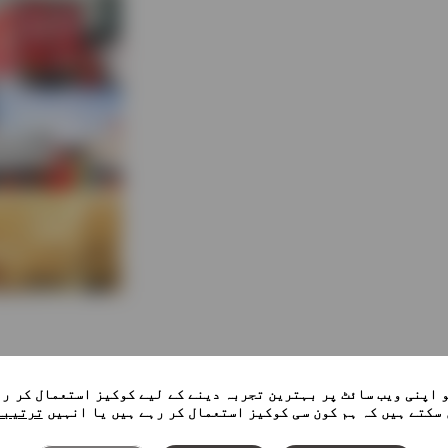
و اپنی ویب سائٹ پر بہترین تجربہ دینے کے لیے کوکیز استعمال کر رہ
 سکتے ہیں کہ ہم کون سی کوکیز استعمال کر رہے ہیں یا انہیں
ترتیبا