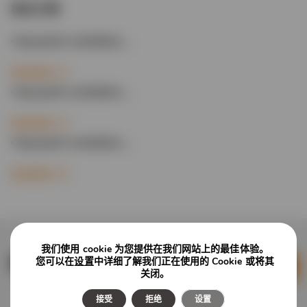
相关文章
<trp-post-containe...
阅读更多
<trp-post-containe...
阅读更多
<trp-post-containe...
阅读更多
我们使用 cookie 为您提供在我们网站上的最佳体验。
您可以在
设置
中详细了解我们正在使用的 Cookie 或将其
精选新闻和见解
探索新闻编辑室
关闭。
接受
拒绝
设置