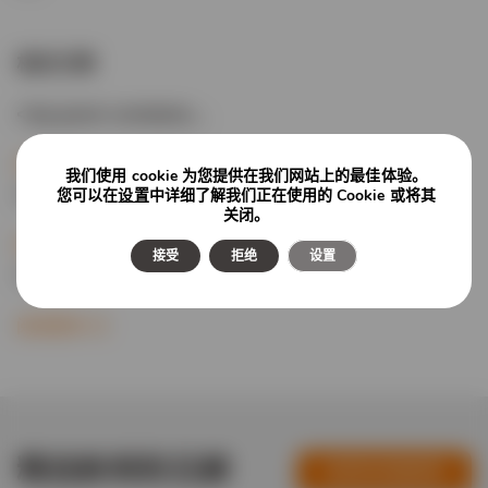
相关文章
<trp-post-containe...
阅读更多
我们使用 cookie 为您提供在我们网站上的最佳体验。
<trp-post-containe...
您可以在
设置
中详细了解我们正在使用的 Cookie 或将其
关闭。
阅读更多
接受
拒绝
设置
<trp-post-containe...
阅读更多
精选新闻和见解
探索新闻编辑室