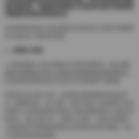
们的供应链更加灵活和响应迅速。更多的品牌必须超
越不确定性，而是将消费者行为的变化视为对其物流
流程做出积极改变的机会。
但究竟零售商如何才能发展他们的供应链以在竞争中脱颖而
出并满足每个消费者的需求？
1 – 质量胜于数量
人们越来越担心快时尚服装对环境的有害影响。因此
越来
越多的消费者将注意力从便宜的衣服转移到耐用的物品上
，
而且很明显零售商现在应该优先考虑质量而不是数量。
零售商必须从源头开始，创造满足消费者期望的高品质产
品，最重要的是，持久耐用。保持严格的产品控制和产品检
验程序以识别质量缺陷将有助于零售商确保每件产品都达到
高标准。通过这种方法，品牌可以创建一个最佳实践模式，
让越来越多的消费者能够更长时间地保存他们的服装，减少
不必要扔掉的物品数量。