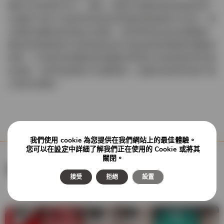
重新交到零售商手中。擁有一個用於質量檢查和結果的單一
存儲庫不僅可以提高零售商對其質量控製過程的可見性，而
且還將持續提高其產品的質量。這對零售商來說至關重要，
確保他們能夠逐步改善環境並減少產品退貨對整個供應鏈的
影響。只有那些管理整個供應鏈的零售商才能保證他們的產
品質量、他們的道德和可持續舉措，並最終與他們的客戶建
立更好的關係。
我們使用 cookie 為您提供在我們網站上的最佳體驗。
您可以在
設定
中詳細了解我們正在使用的 Cookie 或將其
關閉。
相關文章
接受
拒絕
設置