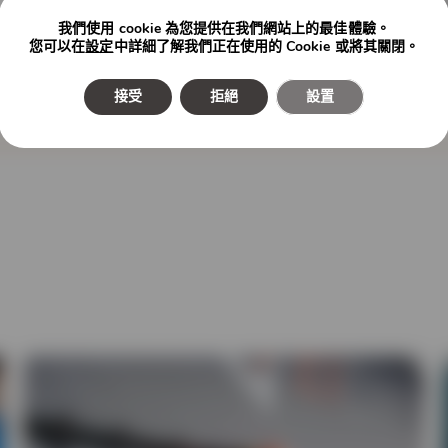
他還深入探討了這 5 個關鍵領域如何解決零售商面臨的主
我們使用 cookie 為您提供在我們網站上的最佳體驗。
您可以在
設定
中詳細了解我們正在使用的 Cookie 或將其關閉。
接受
拒絕
設置