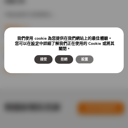
相關文章
<trp-post-containe...
閱讀更多
<trp-post-containe...
我們使用 cookie 為您提供在我們網站上的最佳體驗。
您可以在
設定
中詳細了解我們正在使用的 Cookie 或將其
關閉。
閱讀更多
<trp-post-containe...
接受
拒絕
設置
閱讀更多
精選新聞和見解
探索新聞編輯室