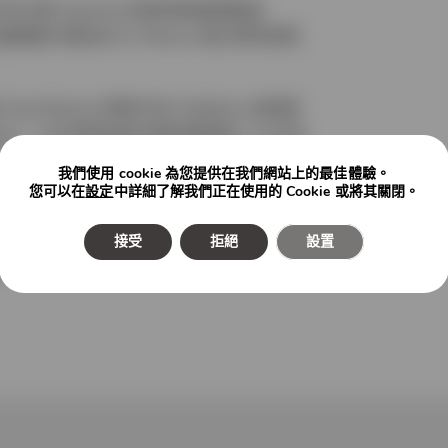
流的中央分揀 SuperHub 能夠每晚處理超過
路作業系統 EV Alliance 進行即時管理
d Breeze 將晉升為 Palletforce 首席營
etforce，在全球物流和包裹領域累積了 30 多年
ve Holland 作為行銷和傳播執行副總
我們使用 cookie 為您提供在我們網站上的最佳體驗。
中發揮更直接的作用，推動我們的會員關係和參與策
您可以在
設定
中詳細了解我們正在使用的 Cookie 或將其關閉。
Wallbanks、物流總監 Paul Dillon（管理
radbury、樞紐營運總監 Jo Duncan、Simon
接受
拒絕
設置
gan。