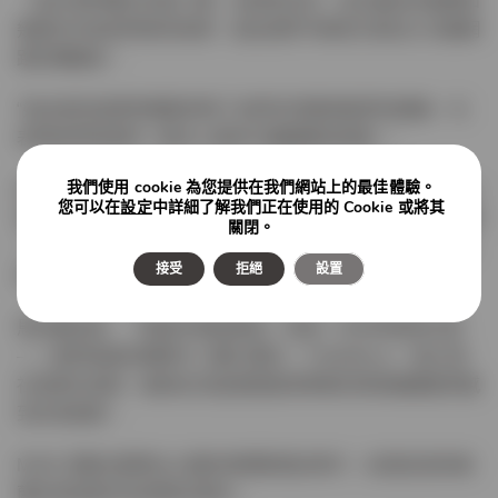
「由於我們優先考慮入職、培訓和支持，並在最初的幾週和
幾個月內為他們提供指導，因此我們不斷吸引新加入托盤網
路的運輸商。
“如此高的投票率確實表明了他們非常重視我們的網絡，也
表明他們和我們一樣決心看到它繼續蓬勃發展。”
我們使用 cookie 為您提供在我們網站上的最佳體驗。
這也是一個破紀錄的夜晚。追逐明星保羅辛哈 (Paul Sinha)
您可以在
設定
中詳細了解我們正在使用的 Cookie 或將其
是晚宴後的演講者，並協助進行慈善拍賣，為兩個慈善機構
關閉。
——米德蘭空中救護車和兒童村籌集了 25,000 英鎊——這
接受
拒絕
設置
是有史以來的最高總額。
馬克補充道：「我每年都這麼說，但這一次仍然值得注意
——我們成員的慷慨令人難以置信。 Palletforce 一直以其
社會責任為榮，能夠支持這兩個值得尊敬的慈善機構我們感
到非常高興。
MGM 活動在聖喬治公園的希爾頓酒店舉行，該酒店是英格
蘭足球協會所有球隊的基地。