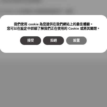
一點從未像現在這樣明顯。”
OVID-19 的影響之後重建英國經濟，並幫
我們使用 cookie 為您提供在我們網站上的最佳體驗。
您可以在
設定
中詳細了解我們正在使用的 Cookie 或將其關閉。
接受
拒絕
設置