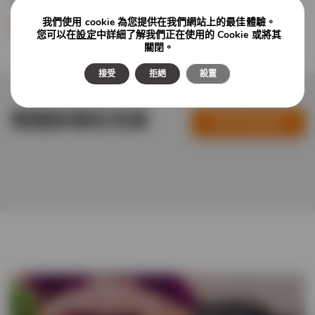
我們使用 cookie 為您提供在我們網站上的最佳體驗。
閱讀更多
您可以在
設定
中詳細了解我們正在使用的 Cookie 或將其
關閉。
接受
拒絕
設置
精選新聞和見解
探索新聞編輯室