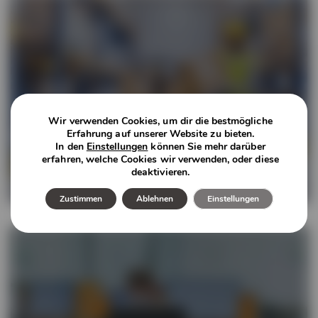
Wir verwenden Cookies, um dir die bestmögliche
Erfahrung auf unserer Website zu bieten.
Verhaltenskodex für Zulieferer
In den
Einstellungen
können Sie mehr darüber
erfahren, welche Cookies wir verwenden, oder diese
deaktivieren.
Zustimmen
Ablehnen
Einstellungen