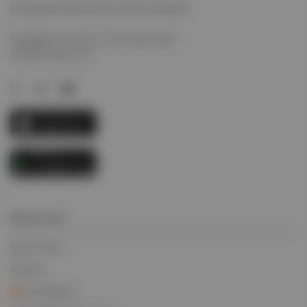
Die globale Wirtschaft der Welt antreiben.
Kontaktieren Sie uns noch heute über
info@evcargo.com
Quick Links
Quick-Track
Karriere
Anmeldung