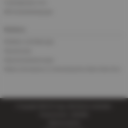
Credit Application Form
BIFA-Handelsbedingungen
Richtlinien
Richtlinien und Erklärungen
Steuerkonzept
Datenschutzbestimmungen
Weitere Informationen zur Verwendung Ihrer Daten finden Sie in
© Copyright 2026 EV Cargo. Alle Rechte vorbehalten.
Firmennummer: 11814004
Seitenverzeichnis