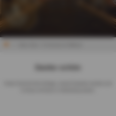
>
Vielen Dank – E-Commerce-Fulfillment
Danke schön
Vielen Dank für Ihre Anfrage, unsere Experten werden sich
in Kürze mit Ihnen in Verbindung setzen.