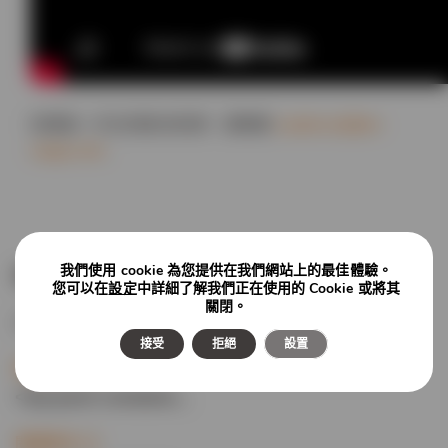
如需進一步支持歐洲貨運，請聯繫
custom.uk@ev-
cargo.com
.
我們使用 cookie 為您提供在我們網站上的最佳體驗。
相關文章
您可以在
設定
中詳細了解我們正在使用的 Cookie 或將其
關閉。
<trp-post-containe...
接受
拒絕
設置
閱讀更多
<trp-post-containe...
閱讀更多