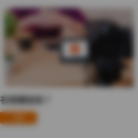
有媒體查詢？
接觸