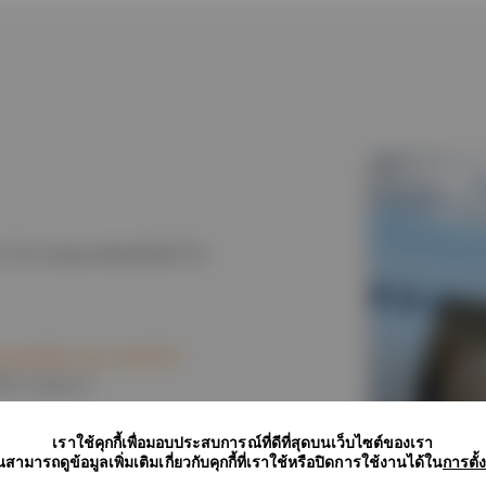
 ไม่ว่าคุณจะจัดส่งสินค้าไป
สเตอร์ดัม
,
ดูไบ
,
สิงคโปร์
ริการของเรา
เราใช้คุกกี้เพื่อมอบประสบการณ์ที่ดีที่สุดบนเว็บไซต์ของเรา
่อมโยงคู่ประเทศมากกว่า
ณสามารถดูข้อมูลเพิ่มเติมเกี่ยวกับคุกกี้ที่เราใช้หรือปิดการใช้งานได้ใน
การตั้