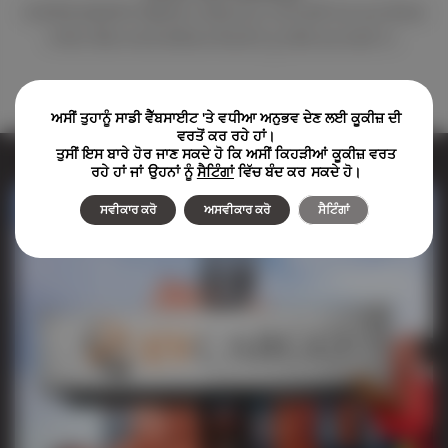
ਸਾਡੇ ਇੰਟਰਐਕਟਿਵ ਡਿਜੀਟਲ ਪਲੇਟਫਾਰਮ ਰਾਹੀਂ ਤੁਸੀਂ ਘਰ-ਘਰ ਰੀਅਲ
ਟਾਈਮ ਵਿੱਚ ਆਪਣੇ ਕੋਰੀਅਰ ਸ਼ਿਪਮੈਂਟ ਨੂੰ ਟਰੈਕ ਕਰ ਸਕਦੇ ਹੋ।
ਅਸੀਂ ਤੁਹਾਨੂੰ ਸਾਡੀ ਵੈੱਬਸਾਈਟ 'ਤੇ ਵਧੀਆ ਅਨੁਭਵ ਦੇਣ ਲਈ ਕੂਕੀਜ਼ ਦੀ
ਵਰਤੋਂ ਕਰ ਰਹੇ ਹਾਂ।
ਤੁਸੀਂ ਇਸ ਬਾਰੇ ਹੋਰ ਜਾਣ ਸਕਦੇ ਹੋ ਕਿ ਅਸੀਂ ਕਿਹੜੀਆਂ ਕੂਕੀਜ਼ ਵਰਤ
ਰਹੇ ਹਾਂ ਜਾਂ ਉਹਨਾਂ ਨੂੰ
ਸੈਟਿੰਗਾਂ
ਵਿੱਚ ਬੰਦ ਕਰ ਸਕਦੇ ਹੋ।
ਸਵੀਕਾਰ ਕਰੋ
ਅਸਵੀਕਾਰ ਕਰੋ
ਸੈਟਿੰਗਾਂ